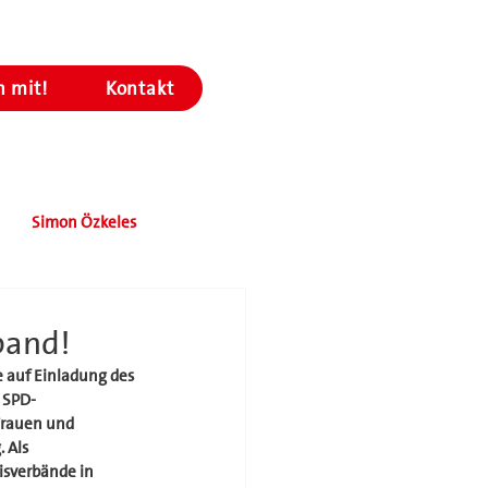
 mit!
Kontakt
Simon Özkeles
band!
 auf Einladung des 
 SPD-
Frauen und 
 Als 
isverbände in 