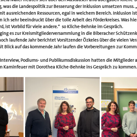
, was die Landespolitik zur Besserung der Inklusion umsetzen muss.
 mit ausreichenden Ressourcen, egal in welchem Bereich. Inklusion ist
ich sehr beeindruckt über die tolle Arbeit des Förderkreises. Was hier
 ist Vorbild für viele andere.“  so Kliche-Behnke im Gespräch.
ging es zur Kreismitgliederversammlung in die Biberacher Schützenkel
och laufende Jahr berichtet Vorsitzender Özkeles über die vielen Ve
Mit Blick auf das kommende Jahr laufen die Vorbereitungen zur Kom
Interview, Podiums- und Publikumsdiskussion hatten die Mitglieder 
lem Kaminfeuer mit Dorothea Kliche-Behnke ins Gespräch zu kommen.