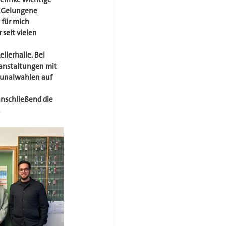
 „Gelungene 
 für mich 
 seit vielen 
lerhalle. Bei 
ranstaltungen mit 
munalwahlen auf 
anschließend die 