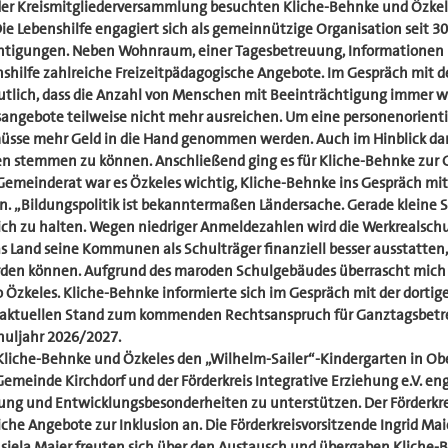
er Kreismitgliederversammlung besuchten Kliche-Behnke und Özkele
Die Lebenshilfe engagiert sich als gemeinnützige Organisation seit 30
tigungen. Neben Wohnraum, einer Tagesbetreuung, Informationen 
nshilfe zahlreiche Freizeitpädagogische Angebote. Im Gespräch mit d
tlich, dass die Anzahl von Menschen mit Beeinträchtigung immer we
nsangebote teilweise nicht mehr ausreichen. Um eine personenorienti
müsse mehr Geld in die Hand genommen werden. Auch im Hinblick dara
en stemmen zu können. Anschließend ging es für Kliche-Behnke zur
Gemeinderat war es Özkeles wichtig, Kliche-Behnke ins Gespräch mit
n. „Bildungspolitik ist bekanntermaßen Ländersache. Gerade kleine 
ich zu halten. Wegen niedriger Anmeldezahlen wird die Werkrealschu
s Land seine Kommunen als Schulträger finanziell besser ausstatten,
den können. Aufgrund des maroden Schulgebäudes überrascht mich 
Özkeles. Kliche-Behnke informierte sich im Gespräch mit der dortige
aktuellen Stand zum kommenden Rechtsanspruch für Ganztagsbetr
uljahr 2026/2027.
Kliche-Behnke und Özkeles den „Wilhelm-Sailer“-Kindergarten in Ob
ie Gemeinde Kirchdorf und der Förderkreis Integrative Erziehung e.V. 
ung und Entwicklungsbesonderheiten zu unterstützen. Der Förderkre
he Angebote zur Inklusion an. Die Förderkreisvorsitzende Ingrid Maie
nsiela Maier freuten sich über den Austausch und übergaben Kliche-