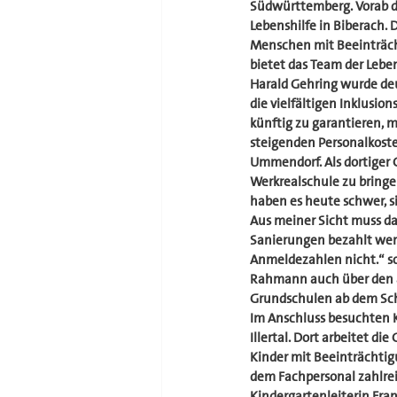
Südwürttemberg. Vorab d
Lebenshilfe in Biberach. 
Menschen mit Beeinträch
bietet das Team der Lebe
Harald Gehring wurde deu
die vielfältigen Inklusio
künftig zu garantieren, 
steigenden Personalkost
Ummendorf. Als dortiger 
Werkrealschule zu bringe
haben es heute schwer, s
Aus meiner Sicht muss da
Sanierungen bezahlt wer
Anmeldezahlen nicht.“ so 
Rahmann auch über den 
Grundschulen ab dem Sch
Im Anschluss besuchten 
Illertal. Dort arbeitet d
Kinder mit Beeinträchtig
dem Fachpersonal zahlreic
Kindergartenleiterin Fra