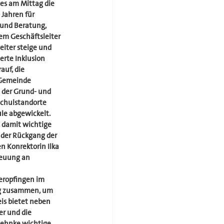
s am Mittag die 
 Jahren für 
und Beratung, 
em Geschäftsleiter 
iter steige und 
erte Inklusion 
uf, die 
 Gemeinde 
 der Grund- und 
Schulstandorte 
le abgewickelt. 
 damit wichtige 
der Rückgang der 
n Konrektorin Ilka 
euung an 
eropfingen im 
eng zusammen, um 
is bietet neben 
r und die 
Behnke wichtige 