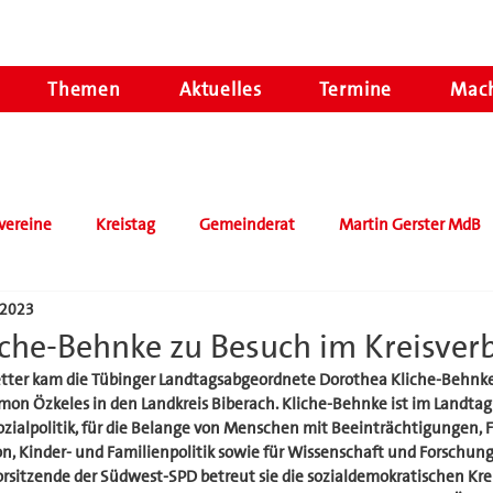
Themen
Aktuelles
Termine
Mach
vereine
Kreistag
Gemeinderat
Martin Gerster MdB
 2023
iche-Behnke zu Besuch im Kreisver
tter kam die Tübinger Landtagsabgeordnete Dorothea Kliche-Behnke
mon Özkeles in den Landkreis Biberach. Kliche-Behnke ist im Landtag
Sozialpolitik, für die Belange von Menschen mit Beeinträchtigungen, 
on, Kinder- und Familienpolitik sowie für Wissenschaft und Forschung.
orsitzende der Südwest-SPD betreut sie die sozialdemokratischen Kre