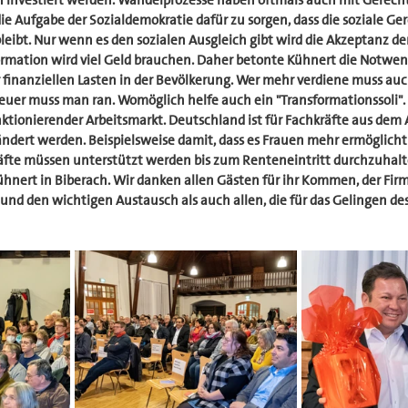
investiert werden. Wandelprozesse haben oftmals auch mit Gerecht
die Aufgabe der Sozialdemokratie dafür zu sorgen, dass die soziale Ger
eibt. Nur wenn es den sozialen Ausgleich gibt wird die Akzeptanz de
ormation wird viel Geld brauchen. Daher betonte Kühnert die Notwend
 finanziellen Lasten in der Bevölkerung. Wer mehr verdiene muss auc
teuer muss man ran. Womöglich helfe auch ein "Transformationssoli". 
nktionierender Arbeitsmarkt. Deutschland ist für Fachkräfte aus dem 
ndert werden. Beispielsweise damit, dass es Frauen mehr ermöglicht w
kräfte müssen unterstützt werden bis zum Renteneintritt durchzuhalt
 Kühnert in Biberach. Wir danken allen Gästen für ihr Kommen, der Fi
und den wichtigen Austausch als auch allen, die für das Gelingen des