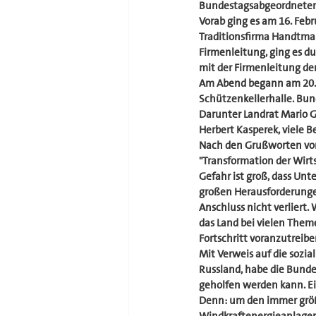
Bundestagsabgeordneter 
Vorab ging es am 16. Febr
Traditionsfirma Handtman
Firmenleitung, ging es du
mit der Firmenleitung d
Am Abend begann am 20.0
Schützenkellerhalle. Bund
Darunter Landrat Mario G
Herbert Kasperek, viele B
Nach den Grußworten von
"Transformation der Wirtsc
Gefahr ist groß, dass Unt
großen Herausforderunge
Anschluss nicht verliert
das Land bei vielen Theme
Fortschritt voranzutreibe
Mit Verweis auf die sozi
Russland, habe die Bund
geholfen werden kann. Ei
Denn: um den immer größ