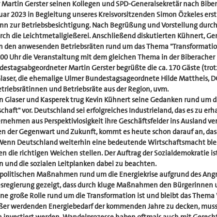
Martin Gerster seinen Kollegen und SPD-Generalsekretär nach Biber
uar 2023 in Begleitung unseres Kreisvorsitzenden Simon Özkeles erst
n zur Betriebsbesichtigung. Nach Begrüßung und Vorstellung durch 
rch die Leichtmetallgießerei. Anschließend diskutierten Kühnert, Ger
en den anwesenden Betriebsräten rund um das Thema "Transformation
0 Uhr die Veranstaltung mit dem gleichen Thema in der Biberacher 
estagsabgeordneter Martin Gerster begrüßte die ca. 170 Gäste (trotz
laser, die ehemalige Ulmer Bundestagsageordnete Hilde Mattheis, D
etriebsrätinnen und Betriebsräte aus der Region, uvm.
 Glaser und Kasperek trug Kevin Kühnert seine Gedanken rund um d
haft" vor. Deutschland sei erfolgreiches Industrieland, das es zu erha
ernehmen aus Perspektivlosigkeit ihre Geschäftsfelder ins Ausland ver
n der Gegenwart und Zukunft, kommt es heute schon darauf an, dass
. Wenn Deutschland weiterhin eine bedeutende Wirtschaftsmacht bl
n die richtigen Weichen stellen. Der Auftrag der Sozialdemokratie ist
n und die sozialen Leitplanken dabei zu beachten. 
alpolitischen Maßnahmen rund um die Energiekrise aufgrund des Angri
esregierung gezeigt, dass durch kluge Maßnahmen den Bürgerinnen 
ne große Rolle rund um die Transformation ist und bleibt das Thema
er werdenden Energiebedarf der kommenden Jahre zu decken, muss u