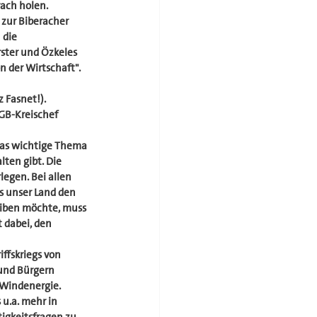
ach holen.
 zur Biberacher 
die 
ster und Özkeles 
 der Wirtschaft".
 Fasnet!). 
GB-Kreischef 
as wichtige Thema 
lten gibt. Die 
legen. Bei allen 
 unser Land den 
eiben möchte, muss 
 dabei, den 
ffskriegs von 
und Bürgern 
 Windenergie. 
.a. mehr in 