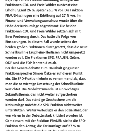
Fraktionen CDU und Freie Wähler zunächst eine 
Erhöhung auf 26 %, später 26,5 % vor. Die Fraktion 
FRAUEN schlugen eine Erhöhung auf 27 % vor. Im 
FInanz- und Verwaltungsausschuss wurde über die 
Höhe der Kreisumlage abgestimmt. Die beiden 
Fraktionen CDU und Freie Wähler setzten sich mit 
ihrer Forderung durch. Das hatte die Folge von 
Einsparungen. In diesem Fall wurde seitens der 
beiden großen Fraktionen durchgesetzt, dass die neue 
Schnellbuslinie Laupheim-Illertissen nicht umgesetzt 
werden soll. Die Fraktionen SPD, FRAUEN, Grüne, 
ÖDP und die FDP lehnten dies ab. 
Bei der Generaldebatte zum Haushalt ging unser 
Fraktionssprecher Simon Özkeles auf diesen Punkt 
ein. Die SPD-Fraktion lehnte es vehemmend ab, dass 
man die so wichtige Umsetzung der Schnellbuslinie 
verzichtet. Die Mobilitätswende ist ein wichtiges 
Zukunftsthema, das nicht weiter aufgeschoben 
werden darf. Das ständige Geschachere um die 
Kreisumlage möchte die SPD-Fraktion nicht weiter 
unterstützen. Weiter verteidigte er den Sozialstaat, der 
von vielen in der Debatte stark kritisiert worden ist. 
Gemeinsam mit der Fraktion FRAUEN stellte die SPD-
Fraktion den Antrag, die Kreisumlage auf 27 % zu 