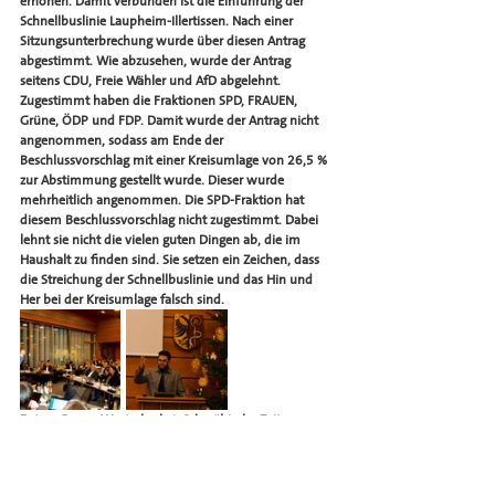
erhöhen. Damit verbunden ist die Einführung der 
Schnellbuslinie Laupheim-Illertissen. Nach einer 
Sitzungsunterbrechung wurde über diesen Antrag 
abgestimmt. Wie abzusehen, wurde der Antrag 
seitens CDU, Freie Wähler und AfD abgelehnt. 
Zugestimmt haben die Fraktionen SPD, FRAUEN, 
Grüne, ÖDP und FDP. Damit wurde der Antrag nicht 
angenommen, sodass am Ende der 
Beschlussvorschlag mit einer Kreisumlage von 26,5 % 
zur Abstimmung gestellt wurde. Dieser wurde 
mehrheitlich angenommen. Die SPD-Fraktion hat 
diesem Beschlussvorschlag nicht zugestimmt. Dabei 
lehnt sie nicht die vielen guten Dingen ab, die im 
Haushalt zu finden sind. Sie setzen ein Zeichen, dass 
die Streichung der Schnellbuslinie und das Hin und 
Her bei der Kreisumlage falsch sind. 
Fotos: Gregor Westerbarkei, Schwäbische Zeitung. 
SPD im Kreis Biberach
Landkreis
Landkreis Biberach
Simon Özkeles
Özkeles
Kreistag
Kreistag Biberach
Haushalt