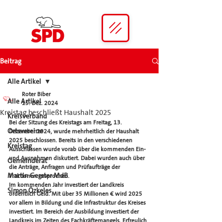
Beitrag
Alle Artikel
Roter Biber
Alle Artikel
15. Dez. 2024
Kreistag beschließt Haushalt 2025
Kreisverband
Bei der Sitzung des Kreistags am Freitag, 13. 
Ortsvereine
Dezember 2024, wurde mehrheitlich der Haushalt 
2025 beschlossen. Bereits in den verschiedenen 
Kreistag
Ausschüssen wurde vorab über die kommenden Ein- 
und Ausnahmen diskutiert. Dabei wurden auch über 
Gemeinderat
die Anträge, Anfragen und Prüfaufträge der 
Martin Gerster MdB
Fraktionen gesprochen.
Im kommenden Jahr investiert der Landkreis 
Simon Özkeles
ordentlich Geld. Mit über 35 Millionen € wird 2025 
vor allem in Bildung und die Infrastruktur des Kreises 
investiert. Im Bereich der Ausbildung investiert der 
Landkreis im Zeiten des Fachkräftemangels. Erfreulich 