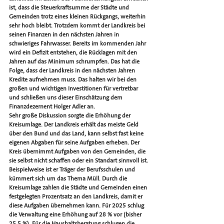
ist, dass die Steuerkraftsumme der Städte und 
Gemeinden trotz eines kleinen Rückgangs, weiterhin 
sehr hoch bleibt. Trotzdem kommt der Landkreis bei 
seinen Finanzen in den nächsten Jahren in 
schwieriges Fahrwasser. Bereits im kommenden Jahr 
wird ein Defizit entstehen, die Rücklagen mit den 
Jahren auf das Minimum schrumpfen. Das hat die 
Folge, dass der Landkreis in den nächsten Jahren 
Kredite aufnehmen muss. Das halten wir bei den 
großen und wichtigen Investitionen für vertretbar 
und schließen uns dieser Einschätzung dem 
Finanzdezernent Holger Adler an. 
Sehr große Diskussion sorgte die Erhöhung der 
Kreisumlage. Der Landkreis erhält das meiste Geld 
über den Bund und das Land, kann selbst fast keine 
eigenen Abgaben für seine Aufgaben erheben. Der 
Kreis übernimmt Aufgaben von den Gemeinden, die 
sie selbst nicht schaffen oder ein Standart sinnvoll ist. 
Beispielweise ist er Träger der Berufsschulen und 
kümmert sich um das Thema Müll. Durch die 
Kreisumlage zahlen die Städte und Gemeinden einen 
festgelegten Prozentsatz an den Landkreis, damit er 
diese Aufgaben übernehmen kann. Für 2025 schlug 
die Verwaltung eine Erhöhung auf 28 % vor (bisher 
25,5 %). Für die Haushaltsberatung schlugen die 