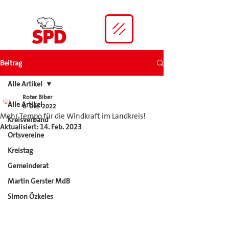
Beitrag
Alle Artikel
Roter Biber
Alle Artikel
6. Okt. 2022
Mehr Tempo für die Windkraft im Landkreis!
Kreisverband
Aktualisiert:
14. Feb. 2023
Ortsvereine
Kreistag
Gemeinderat
Martin Gerster MdB
Simon Özkeles