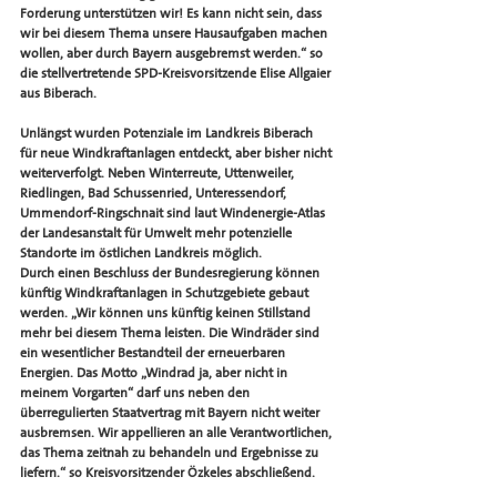
Forderung unterstützen wir! Es kann nicht sein, dass 
wir bei diesem Thema unsere Hausaufgaben machen 
wollen, aber durch Bayern ausgebremst werden.“ so 
die stellvertretende SPD-Kreisvorsitzende Elise Allgaier 
aus Biberach.
Unlängst wurden Potenziale im Landkreis Biberach 
für neue Windkraftanlagen entdeckt, aber bisher nicht 
weiterverfolgt. Neben Winterreute, Uttenweiler, 
Riedlingen, Bad Schussenried, Unteressendorf, 
Ummendorf-Ringschnait sind laut Windenergie-Atlas 
der Landesanstalt für Umwelt mehr potenzielle 
Standorte im östlichen Landkreis möglich. 
Durch einen Beschluss der Bundesregierung können 
künftig Windkraftanlagen in Schutzgebiete gebaut 
werden. „Wir können uns künftig keinen Stillstand 
mehr bei diesem Thema leisten. Die Windräder sind 
ein wesentlicher Bestandteil der erneuerbaren 
Energien. Das Motto „Windrad ja, aber nicht in 
meinem Vorgarten“ darf uns neben den 
überregulierten Staatvertrag mit Bayern nicht weiter 
ausbremsen. Wir appellieren an alle Verantwortlichen, 
das Thema zeitnah zu behandeln und Ergebnisse zu 
liefern.“ so Kreisvorsitzender Özkeles abschließend. 