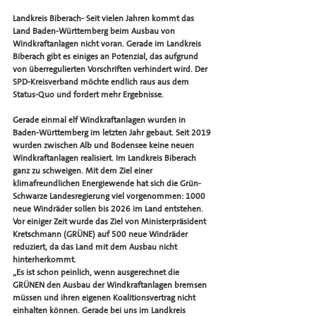
Landkreis Biberach- Seit vielen Jahren kommt das 
Land Baden-Württemberg beim Ausbau von 
Windkraftanlagen nicht voran. Gerade im Landkreis 
Biberach gibt es einiges an Potenzial, das aufgrund 
von überregulierten Vorschriften verhindert wird. Der 
SPD-Kreisverband möchte endlich raus aus dem 
Status-Quo und fordert mehr Ergebnisse.
Gerade einmal elf Windkraftanlagen wurden in 
Baden-Württemberg im letzten Jahr gebaut. Seit 2019 
wurden zwischen Alb und Bodensee keine neuen 
Windkraftanlagen realisiert. Im Landkreis Biberach 
ganz zu schweigen. Mit dem Ziel einer 
klimafreundlichen Energiewende hat sich die Grün-
Schwarze Landesregierung viel vorgenommen: 1000 
neue Windräder sollen bis 2026 im Land entstehen. 
Vor einiger Zeit wurde das Ziel von Ministerpräsident 
Kretschmann (GRÜNE) auf 500 neue Windräder 
reduziert, da das Land mit dem Ausbau nicht 
hinterherkommt. 
„Es ist schon peinlich, wenn ausgerechnet die 
GRÜNEN den Ausbau der Windkraftanlagen bremsen 
müssen und ihren eigenen Koalitionsvertrag nicht 
einhalten können. Gerade bei uns im Landkreis 