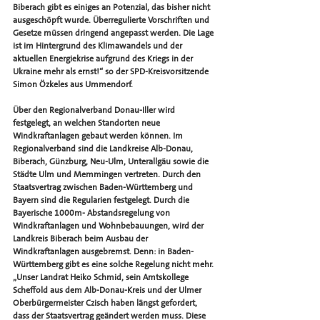
Biberach gibt es einiges an Potenzial, das bisher nicht 
ausgeschöpft wurde. Überregulierte Vorschriften und 
Gesetze müssen dringend angepasst werden. Die Lage 
ist im Hintergrund des Klimawandels und der 
aktuellen Energiekrise aufgrund des Kriegs in der 
Ukraine mehr als ernst!“ so der SPD-Kreisvorsitzende 
Simon Özkeles aus Ummendorf.
Über den Regionalverband Donau-Iller wird 
festgelegt, an welchen Standorten neue 
Windkraftanlagen gebaut werden können. Im 
Regionalverband sind die Landkreise Alb-Donau, 
Biberach, Günzburg, Neu-Ulm, Unterallgäu sowie die 
Städte Ulm und Memmingen vertreten. Durch den 
Staatsvertrag zwischen Baden-Württemberg und 
Bayern sind die Regularien festgelegt. Durch die 
Bayerische 1000m- Abstandsregelung von 
Windkraftanlagen und Wohnbebauungen, wird der 
Landkreis Biberach beim Ausbau der 
Windkraftanlagen ausgebremst. Denn: in Baden-
Württemberg gibt es eine solche Regelung nicht mehr. 
„Unser Landrat Heiko Schmid, sein Amtskollege 
Scheffold aus dem Alb-Donau-Kreis und der Ulmer 
Oberbürgermeister Czisch haben längst gefordert, 
dass der Staatsvertrag geändert werden muss. Diese 