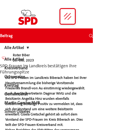
Beitrag
Alle Artikel
Roter Biber
Alle Artikel
26. Okt. 2023
SPD-Frauen im Landkreis bestätigen ihre
Kreisverband
Führungsspitze
Ortsvereine
Die SPD-Frauen im Landkreis Biberach haben bei ihrer 
Hauptversammlung die bisherige Vorsitzende 
Kreistag
Friederike Brandl-von Au einstimmig wiedergewählt. 
Auch ihre Stellvertreterin Dagmar Wirtz und die 
Gemeinderat
Beisitzerin Angelika Hinz wurden ebenfalls 
Martin Gerster MdB
einstimmig bestätigt. Positiv zu vermelden ist, dass 
sich der Vorstand um eine weitere Beisitzerin 
Simon Özkeles
erweitert: Gisela Gretschel gehört ab sofort dem 
Vorstand der SPD-Frauen im Kreis Biberach an. Dies 
teilt der SPD-Frauen-Kreisverband mit.