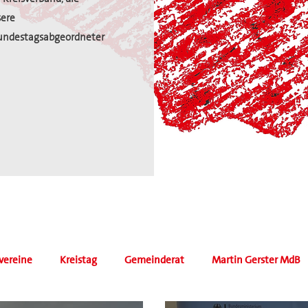
sere
undestagsabgeordneter
vereine
Kreistag
Gemeinderat
Martin Gerster MdB