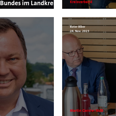
Bundes im Landkreis
Kreisverband
f hohem Niveau
Fraktion vor Or
Roter Biber
24. Nov. 2023
Martin Gerster MdB