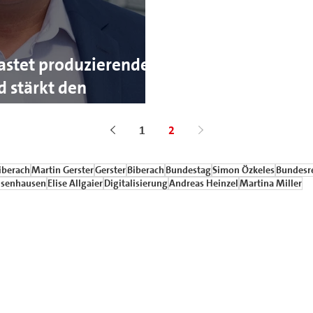
astet produzierendes
 stärkt den
t Deutschla
1
2
iberach
Martin Gerster
Gerster
Biberach
Bundestag
Simon Özkeles
Bundesr
senhausen
Elise Allgaier
Digitalisierung
Andreas Heinzel
Martina Miller
okratische Partei Deutschlands
Biberach
I
reis-biberach@outlook.de
Datens