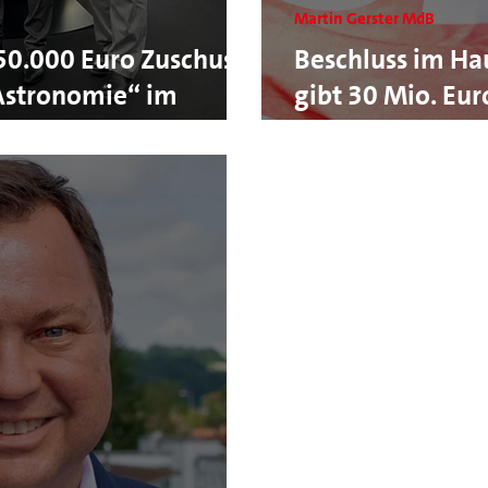
Martin Gerster MdB
50.000 Euro Zuschuss
Beschluss im Ha
 Astronomie“ im
gibt 30 Mio. Eur
eim
Sirenenförderun