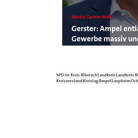
Martin Gerster MdB
Gerster: Ampel entl
Gewerbe massiv und
Wirtschaftsstandor
SPD im Kreis Biberach
Landkreis
Landkreis B
Kreisvorstand
Kreistag
Ampel
Laupheim
Och
Sozialdem
im Kreis 
kontakt.spd-k