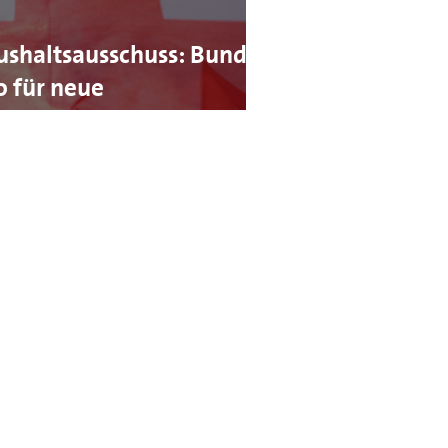
ushaltsausschuss: Bund
o für neue
g frei