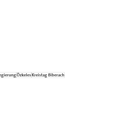
egierung
Özkeles
Kreistag Biberach
Kontakt
mpressum
chutzerklärung