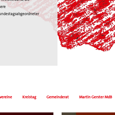
sere
undestagsabgeordneter
vereine
Kreistag
Gemeinderat
Martin Gerster MdB