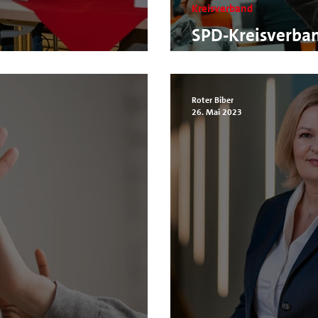
Kreisverband
SPD-Kreisverban
t Robin Mesarosch
Position der Lan
Roter Biber
26. Mai 2023