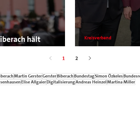
iberach hält
Kreisverband
mlung ab
Neujahrsempfan
1
2
iberach
Martin Gerster
Gerster
Biberach
Bundestag
Simon Özkeles
Bundesr
senhausen
Elise Allgaier
Digitalisierung
Andreas Heinzel
Martina Miller
okratische Partei Deutschlands
Biberach
I
reis-biberach@outlook.de
Datens