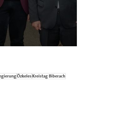
g 2023 mit Martin Schulz
egierung
Özkeles
Kreistag Biberach
Kontakt
mpressum
chutzerklärung