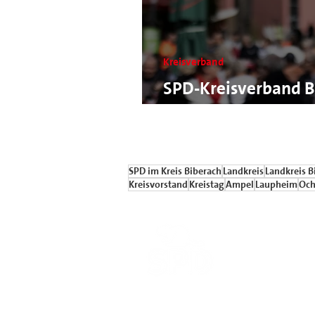
Kreisverband
SPD-Kreisverband B
Jahreshauptversam
SPD im Kreis Biberach
Landkreis
Landkreis B
Kreisvorstand
Kreistag
Ampel
Laupheim
Och
Sozialdem
im Kreis 
kontakt.spd-k