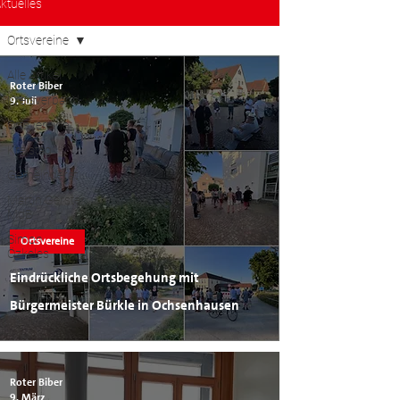
ktuelles
Ortsvereine
Alle Artikel
Roter Biber
Kreisverband
9. Juli
Ortsvereine
Kreistag
Gemeinderat
Martin Gerster
MdB
Simon
Ortsvereine
Özkeles
Eindrückliche Ortsbegehung mit
Bürgermeister Bürkle in Ochsenhausen
Roter Biber
9. März