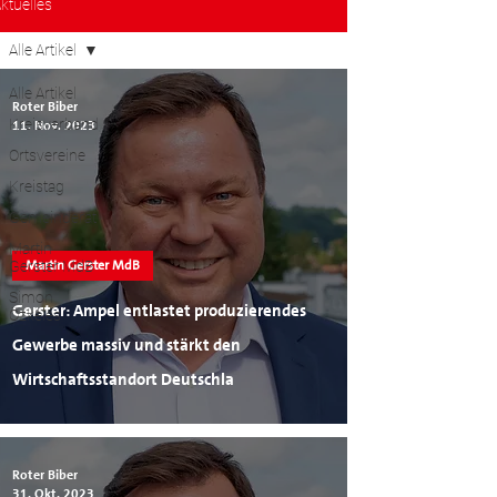
ktuelles
Alle Artikel
Alle Artikel
Roter Biber
Kreisverband
11. Nov. 2023
Ortsvereine
Kreistag
Gemeinderat
Martin
Martin Gerster MdB
Gerster MdB
Simon
Gerster: Ampel entlastet produzierendes
Özkeles
Gewerbe massiv und stärkt den
Wirtschaftsstandort Deutschla
Roter Biber
31. Okt. 2023