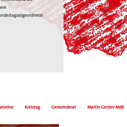
sere
undestagsabgeordneter
vereine
Kreistag
Gemeinderat
Martin Gerster MdB