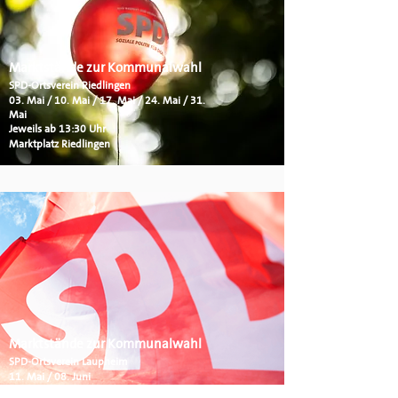
Marktstände zur Kommunalwahl
SPD-Ortsverein Riedlingen
03. Mai / 10. Mai / 17. Mai / 24. Mai / 31.
Mai
Jeweils ab 13:30 Uhr
Marktplatz Riedlingen
Marktstände zur Kommunalwahl
SPD-Ortsverein Laupheim
11. Mai / 08. Juni
Marktplatz Laupheim