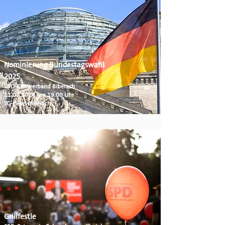
Nominierung Bundestagswahl
2025
SPD-Kreisverband Biberach
11.07.2024
um 19.00 Uhr
TG-Heim Biberach
Grillfestle