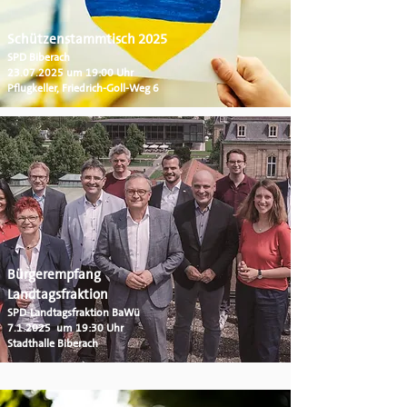
Schützenstammtisch 2025
SPD Biberach
23.07.2025
um 19:00 Uhr
Pflugkeller, Friedrich-Goll-Weg 6
Bürgerempfang
Landtagsfraktion
SPD-Landtagsfraktion BaWü
7.1.2025 um 19:30 Uhr
Stadthalle Biberach