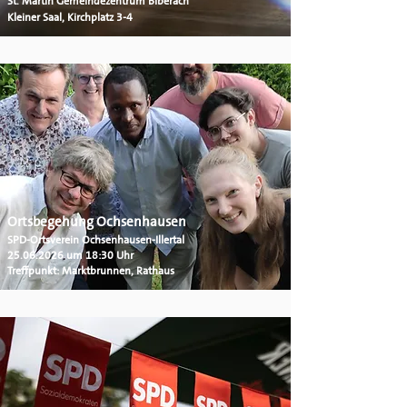
St. Martin Gemeindezentrum Biberach
Kleiner Saal, Kirchplatz 3-4
Ortsbegehung Ochsenhausen
SPD-Ortsverein Ochsenhausen-Illertal
25.06.2026
um 18:30 Uhr
Treffpunkt: Marktbrunnen, Rathaus