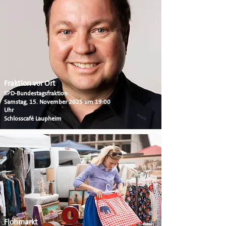
Fraktion vor Ort
SPD-Bundestagsfraktion
Samstag, 15. November 2025 um 19:00
Uhr
Schlosscafé Laupheim
Flohmarkt