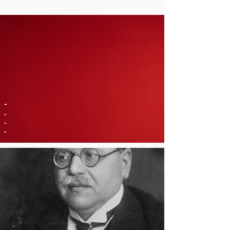
-
-
-
-