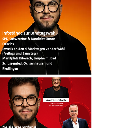
Infostände zur Landtagswahl
SPD-Ortsvereine & Kandidat Simon
Özkeles
Jeweils an den 4 Markttagen vor der Wahl
(Freitags und Samstags)
Marktplatz Biberach, Laupheim, Bad
Schussenried, Ochsenhausen und
Riedlingen
Neujahrsempfang