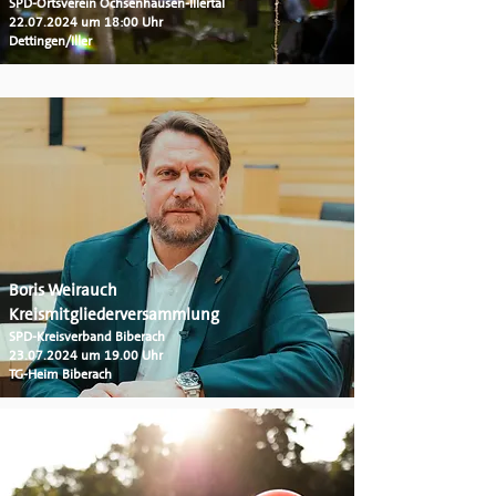
SPD-Ortsverein Ochsenhausen-Illertal
22.07.2024
um 18:00 Uhr
Dettingen/Iller
Boris Weirauch
Kreismitgliederversammlung
SPD-Kreisverband Biberach
23.07.2024
um 19.00 Uhr
TG-Heim Biberach