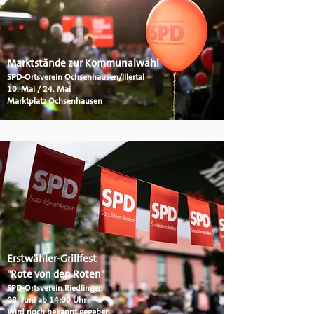
Marktstände zur Kommunalwahl
SPD-Ortsverein Ochsenhausen/Illertal
10. Mai / 24. Mai
Marktplatz Ochsenhausen
Erstwähler-Grillfest
"Rote von den Roten"
SPD-Ortsverein Riedlingen
08. Juni ab 14:00 Uhr
Wird noch bekannt gegeben.