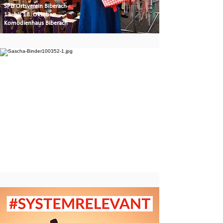
SPD Ortsverein Biberach
13. bis 18. Oktober
Komödienhaus Biberach
Mitgliederversammlung
SPD-Kreisverband Biberach
16. Oktober 2025 um 19:00 Uhr
Bildungszentrum Holzbau Biberach