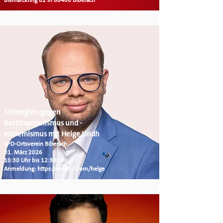
Bismarckring 61 in 88400 Biberach
Strategien gegen
Rechtspopulismus und -
extremismus mit Helge Lindh
SPD-Ortsverein Biberach
01. März 2026
10:30 Uhr bis 12:30 Uhr
Anmeldung:
https://eveeno.com/helge