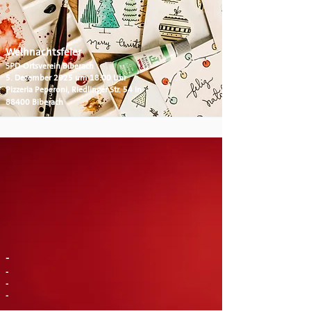
Weihnachtsfeier
SPD-Ortsverein Biberach
5. Dezember 2025 um 18:00 Uhr
Pizzeria Peperoni, Riedlinger Str. 54 in
88400 Biberach
-
-
-
-