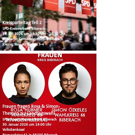
Kreisparteitag Teil 2
SPD-Kreisverband Biberach
14. Juli 2026 um 18:30 Uhr - 20:30 Uhr
St. Martin Gemeindezentrum Biberach
Kleiner Saal, Kirchplatz 3-4
Frauen fragen Rosa & Simon:
Themen zur Landtagswahl
SPD-Frauen Kreisverband Biberach
30. Januar 2026 um 19:00 Uhr
Volksbanksaal