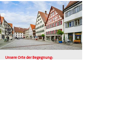
Unsere Orte der Begegnung:
Sicher & Sauber!
Unsere Sicht der Dinge.
Die Innenstadt, das Gemeinde- & Dorfzentrum sind
unsere Orte der Begegnung. Wir machen sie zum
„Platz für alle“. Das schaffen wir mit einer
Verkehrsberuhigung, mehr Bäume & Pflanzen fürs
Auge und für einen natürlichen Schattenspender. Mit
„Schwätzbänkla“ bringen wir die Menschen mehr ins
Gespräch und schaffen einen Treffpunkt. Bei der
Gestaltung fördern wir das bürgerschaftliche
Engagement durch Beteiligung & Mitspracherecht.
Durch ein Leerstands-Management füllen wir leere