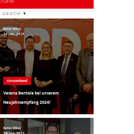
ktuelles
Alle Artikel
Alle Artikel
Roter Biber
Kreisverband
28. Jan. 2024
Ortsvereine
Kreistag
Gemeinderat
Martin
Gerster MdB
Simon
Kreisverband
Özkeles
Verena Bentele bei unserem
Neujahrsempfang 2024!
Roter Biber
24. Jan. 2023