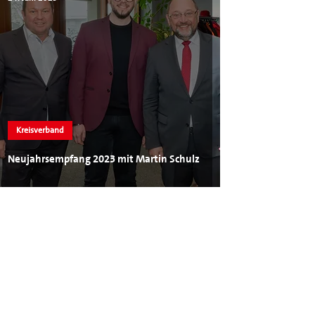
Kreisverband
Neujahrsempfang 2023 mit Martin Schulz
SPD im Kreis Biberach
Landkreis
Landkreis Biberach
Martin Gerster
Gerster
Biberach
Bundestag
Simon Özkeles