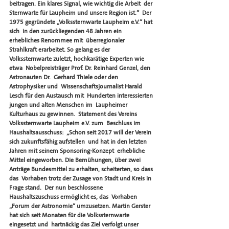
beitragen. Ein klares Signal, wie wichtig die Arbeit  der 
Sternwarte für Laupheim und unsere Region ist.“  Der 
1975 gegründete „Volkssternwarte Laupheim e.V.“ hat 
sich  in den zurückliegenden 48 Jahren ein 
erhebliches Renommee mit  überregionaler 
Strahlkraft erarbeitet. So gelang es der  
Volkssternwarte zuletzt, hochkarätige Experten wie 
etwa  Nobelpreisträger Prof. Dr. Reinhard Genzel, den 
Astronauten Dr.  Gerhard Thiele oder den 
Astrophysiker und  Wissenschaftsjournalist Harald 
Lesch für den Austausch mit  Hunderten interessierten 
jungen und alten Menschen im  Laupheimer 
Kulturhaus zu gewinnen.  Statement des Vereins 
Volkssternwarte Laupheim e.V. zum  Beschluss im 
Haushaltsausschuss:  „Schon seit 2017 will der Verein 
sich zukunftsfähig aufstellen  und hat in den letzten 
Jahren mit seinem Sponsoring-Konzept  erhebliche 
Mittel eingeworben. Die Bemühungen, über zwei  
Anträge Bundesmittel zu erhalten, scheiterten, so dass 
das  Vorhaben trotz der Zusage von Stadt und Kreis in 
Frage stand.  Der nun beschlossene 
Haushaltszuschuss ermöglicht es, das  Vorhaben 
„Forum der Astronomie“ umzusetzen. Martin Gerster  
hat sich seit Monaten für die Volkssternwarte 
eingesetzt und  hartnäckig das Ziel verfolgt unser 