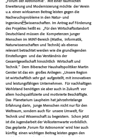
„Forum der Astronomie“.  Mit einer räumlichen 
Erweiterung und Modernisierung möchte  der Verein 
u.a. einen wirksamen Beitrag leisten gegen die  
Nachwuchsprobleme in den Natur- und 
Ingenieurswissenschaften. Im Antrag auf Förderung 
des Projektes heißt es:  „Für den Wirtschaftsstandort 
Deutschland müssen die  Kompetenzen junger 
Menschen im MINT-Bereich (Mathe,  Informatik, 
Naturwissenschaften und Technik) als ebenso  
relevant betrachtet werden wie die grundlegenden 
Einstellungen  und das Verständnis der 
Gesamtgesellschaft hinsichtlich  Wirtschaft und 
Technik.“  Dem Biberacher Haushaltspolitiker Martin 
Gerster ist das ein  großes Anliegen: „Unsere Region 
ist wirtschaftlich sehr gut  aufgestellt, mit innovativen 
und leistungsfähigen Unternehmen.  Für nachhaltigen 
Wohlstand benötigen sie aber auch in Zukunft  vor 
allem hochqualifizierte und motivierte Beschäftigte. 
Das  Planetarium Laupheim hat jahrzehntelange 
Erfahrung darin,  junge Menschen nicht nur für den 
Weltraum, sondern auch für  unsere Umwelt, für 
Technik und Wissenschaft zu begeistern.  Schon jetzt 
ist die Jugendarbeit der Volkssternwarte vorbildlich.  
Das geplante ‚Forum für Astronomie‘ wird hier auch 
künftig  einen wichtigen Beitrag leisten gegen den 