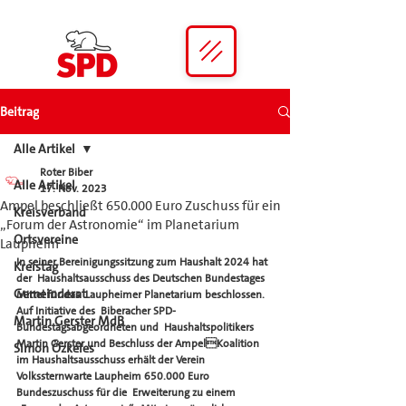
Beitrag
Alle Artikel
Roter Biber
Alle Artikel
17. Nov. 2023
Ampel beschließt 650.000 Euro Zuschuss für ein
Kreisverband
„Forum der Astronomie“ im Planetarium
Ortsvereine
Laupheim
In seiner Bereinigungssitzung zum Haushalt 2024 hat 
Kreistag
der  Haushaltsausschuss des Deutschen Bundestages 
Gemeinderat
Mittel für das  Laupheimer Planetarium beschlossen. 
Auf Initiative des  Biberacher SPD-
Martin Gerster MdB
Bundestagsabgeordneten und  Haushaltspolitikers 
Martin Gerster und Beschluss der AmpelKoalition 
Simon Özkeles
im Haushaltsausschuss erhält der Verein  
Volkssternwarte Laupheim 650.000 Euro 
Bundeszuschuss für die  Erweiterung zu einem 