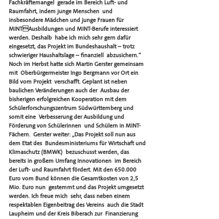
Fachkräftemangel  gerade im Bereich Luft- und 
Raumfahrt, indem junge Menschen  und 
insbesondere Mädchen und junge Frauen für 
MINTAusbildungen und MINT-Berufe interessiert 
werden. Deshalb  habe ich mich sehr gern dafür 
eingesetzt, das Projekt im Bundeshaushalt – trotz 
schwieriger Haushaltslage – finanziell  abzusichern.“  
Noch im Herbst hatte sich Martin Gerster gemeinsam 
mit  Oberbürgermeister Ingo Bergmann vor Ort ein 
Bild vom Projekt  verschafft. Geplant ist neben 
baulichen Veränderungen auch der  Ausbau der 
bisherigen erfolgreichen Kooperation mit dem  
Schülerforschungszentrum Südwürttemberg und 
somit eine  Verbesserung der Ausbildung und 
Förderung von Schülerinnen  und Schülern in MINT-
Fächern.  Gerster weiter: „Das Projekt soll nun aus 
dem Etat des  Bundesministeriums für Wirtschaft und 
Klimaschutz (BMWK)  bezuschusst werden, das 
bereits in großem Umfang Innovationen  im Bereich 
der Luft- und Raumfahrt fördert. Mit den 650.000  
Euro vom Bund können die Gesamtkosten von 2,5 
Mio. Euro nun  gestemmt und das Projekt umgesetzt 
werden. Ich freue mich  sehr, dass neben einem 
respektablen Eigenbeitrag des Vereins  auch die Stadt 
Laupheim und der Kreis Biberach zur  Finanzierung 