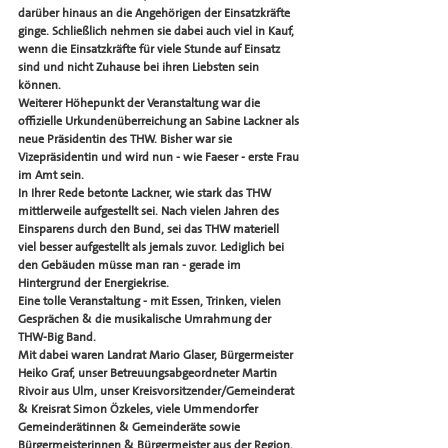
darüber hinaus an die Angehörigen der Einsatzkräfte 
ginge. Schließlich nehmen sie dabei auch viel in Kauf, 
wenn die Einsatzkräfte für viele Stunde auf Einsatz 
sind und nicht Zuhause bei ihren Liebsten sein 
können.
Weiterer Höhepunkt der Veranstaltung war die 
offizielle Urkundenüberreichung an Sabine Lackner als 
neue Präsidentin des THW. Bisher war sie 
Vizepräsidentin und wird nun - wie Faeser - erste Frau 
im Amt sein. 
In Ihrer Rede betonte Lackner, wie stark das THW 
mittlerweile aufgestellt sei. Nach vielen Jahren des 
Einsparens durch den Bund, sei das THW materiell 
viel besser aufgestellt als jemals zuvor. Lediglich bei 
den Gebäuden müsse man ran - gerade im 
Hintergrund der Energiekrise. 
Eine tolle Veranstaltung - mit Essen, Trinken, vielen 
Gesprächen & die musikalische Umrahmung der 
THW-Big Band.
Mit dabei waren Landrat Mario Glaser, Bürgermeister 
Heiko Graf, unser Betreuungsabgeordneter Martin 
Rivoir aus Ulm, unser Kreisvorsitzender/Gemeinderat 
& Kreisrat Simon Özkeles, viele Ummendorfer 
Gemeinderätinnen & Gemeinderäte sowie 
Bürgermeisterinnen & Bürgermeister aus der Region. 