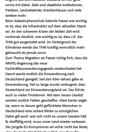
vorne mit dabei. Ziele sind staatliche Institutionen, 
Parteien, Landratsämter, Krankenhäuser und viele 
weitere mehr. 
Beim Katastrophenschutz betonte Faeser wie wichtig 
es ist, dass die Infrastruktur auf dem aktuellen Stand 
sei. An den schweren Krisen der letzten Zeit wird 
nochmals deutlich, wie wichtig es ist, dass z.B. das 
THW gut ausgerüstet wird. Im Hintergrund der 
Klimakrise werde das THW künftig vermutlich mehr 
gebraucht als jemals zuvor. 
Zum Thema Migration sei Faeser richtig froh, dass die 
AMPEL-Regierung das neue 
Fachkräftezuwanderungsgesetz verabschiedet hat. 
Damit werde endlich die Einwanderung nach 
Deutschland geregelt. Seit den 60er-Jahren gäbe es 
Einwanderung. Viel zu lange wurde verleugnet, dass 
Deutschland ein Einwanderungsland sei. Das führte 
auch zu vielen Problemen. Mit dem neuen Gesetzt 
werden endlich Fakten geschaffen. Klare Kante zeigte 
sie, wenn es darum geht geflüchtete Menschen in 
Deutschland eine sichere Bleibe zu ermöglichen. 
Dabei gilt auch: wer sich nicht an unsere Gesetze hält 
& straffällig wird, muss unser Land wieder verlassen. 
Der jüngste EU-Kompromiss sei sicher nicht das Beste, 