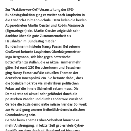
Zur "Fraktion-vor-Ort"-Veranstaltung der SPD-
Bundestagsfraktion ging es weiter nach Laupheim in 
die Friedrich-Uhlmann-Schule. Dazu luden die beiden 
Abgeordneten Martin Gerster und Robin Mesarosch 
(Sigmaringen) ein. Martin Gerster zeigte sich sehr 
dankbar über die gute Zusammenarbeit als 
Haushälter im Bundestag mit der 
Bundesinnenministerin Nancy Faeser. Bei seinem 
Grußwort betonte Laupheims Oberbürgermeister 
Ingo Bergmann, sich klar gegen hetzerische 
Botschaften zu stellen, die es aktuell immer mehr 
gäbe. Bei rund 120 Besucherinnen und Besuchern 
ging Nancy Faeser auf die aktuellen Themen der 
deutschen Innenpolitik ein. Sie betonte dabei, dass 
die Sozialdemokratie viel mehr ihren politischen 
Fokus auf die innere Sicherheit setzen muss. Die 
Demokratie sei aktuell sehr gefährdet durch die 
politischen Ränder und durch Länder wie Russland. 
Gerade die Sozialdemokratie müsse hier das Bollwerk 
zur Verteidigung unserer freiheitlich-demokratischen 
Grundordnung sein. 
Gerade beim Thema Cyber-Sicherheit brauche es 
mehr Anstrengung. In letzter Zeit gab es viele Cyber-
Angriffe aus dem Ausland. Russland sei hier ganz 