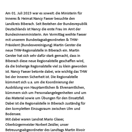
Am 01. Juli 2023 war es soweit: die Ministerin für 
Inneres & Heimat Nancy Faeser besuchte den 
Landkreis Biberach. Seit Bestehen der Bundesrepublik 
Deutschlands ist Nancy die erste Frau im Amt der 
Bundesinnenministerin. Am Vormittag weihte Faeser 
mit unserem Bundestagsabgeordneten & THW-
Präsident (Bundesvereinigung) Martin Gerster die 
neue THW-Regionalstelle in Biberach ein. Martin 
Gerster hat sich sehr dafür stark gemacht, dass in 
Biberach diese neue Regionalstelle geschaffen wird, 
da die bisherige Regionalstelle viel zu klein geworden 
ist. Nancy Faeser betonte dabei, wie wichtig das THW 
bei der Inneren Sicherheit ist. Die Regionalstelle 
kümmert sich u.a. um die Koordinierung der 
Ausbildung von Hauptamtlichen & Ehrenamtlichen, 
kümmern sich um Personalangelegenheiten und um 
das Material sowie um Übungen für den Einsatzfall. 
Dabei ist die Regionalstelle in Biberach zuständig für 
den kompletten Einzugsraum zwischen Ulm und 
Bodensee. 
Mit dabei waren Landrat Mario Glaser, 
Oberbürgermeister Norbert Zeidler, unser 
Betreuungsabgeordneter des Landtags Martin Rivoir 