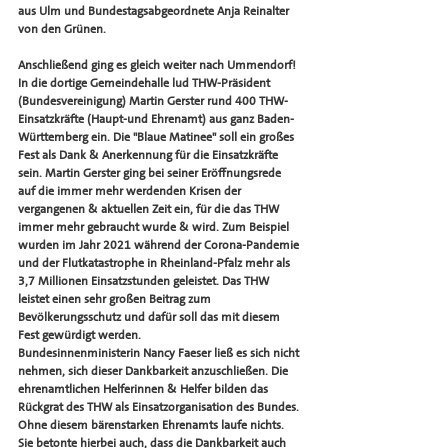
aus Ulm und Bundestagsabgeordnete Anja Reinalter 
von den Grünen.
Anschließend ging es gleich weiter nach Ummendorf!
In die dortige Gemeindehalle lud THW-Präsident 
(Bundesvereinigung) Martin Gerster rund 400 THW-
Einsatzkräfte (Haupt-und Ehrenamt) aus ganz Baden-
Württemberg ein. Die "Blaue Matinee" soll ein großes 
Fest als Dank & Anerkennung für die Einsatzkräfte 
sein. Martin Gerster ging bei seiner Eröffnungsrede 
auf die immer mehr werdenden Krisen der 
vergangenen & aktuellen Zeit ein, für die das THW 
immer mehr gebraucht wurde & wird. Zum Beispiel 
wurden im Jahr 2021 während der Corona-Pandemie 
und der Flutkatastrophe in Rheinland-Pfalz mehr als 
3,7 Millionen Einsatzstunden geleistet. Das THW 
leistet einen sehr großen Beitrag zum 
Bevölkerungsschutz und dafür soll das mit diesem 
Fest gewürdigt werden. 
Bundesinnenministerin Nancy Faeser ließ es sich nicht 
nehmen, sich dieser Dankbarkeit anzuschließen. Die 
ehrenamtlichen Helferinnen & Helfer bilden das 
Rückgrat des THW als Einsatzorganisation des Bundes. 
Ohne diesem bärenstarken Ehrenamts laufe nichts. 
Sie betonte hierbei auch, dass die Dankbarkeit auch 