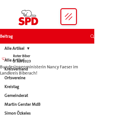
Beitrag
Alle Artikel
Roter Biber
Alle Artikel
2. Juli 2023
Bundesinnenministerin Nancy Faeser im
Kreisverband
Landkreis Biberach!
Ortsvereine
Kreistag
Gemeinderat
Martin Gerster MdB
Simon Özkeles