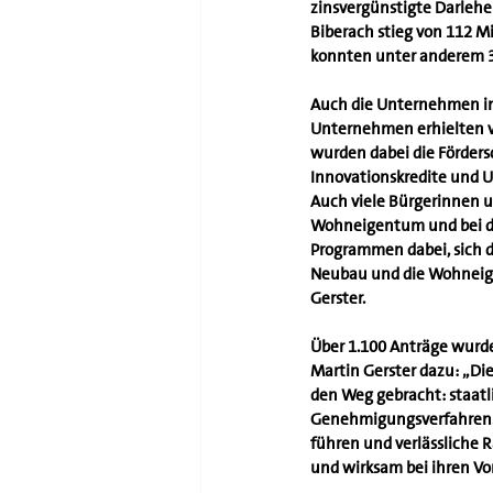
zinsvergünstigte Darlehe
Biberach stieg von 112 Mi
konnten unter anderem 3.
Auch die Unternehmen in 
Unternehmen erhielten v
wurden dabei die Förders
Innovationskredite und U
Auch viele Bürgerinnen un
Wohneigentum und bei de
Programmen dabei, sich d
Neubau und die Wohneige
Gerster.
Über 1.100 Anträge wurde
Martin Gerster dazu: „Die
den Weg gebracht: staatli
Genehmigungsverfahren. E
führen und verlässliche
und wirksam bei ihren Vo