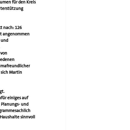
umen für den Kreis 
nterstützung 
t nach: 126 
gut angenommen 
 und 
 von 
iedenen 
imafreundlicher 
sich Martin 
gt.
für einiges auf 
e Planungs- und 
ogrammesachlich 
aushalte sinnvoll 