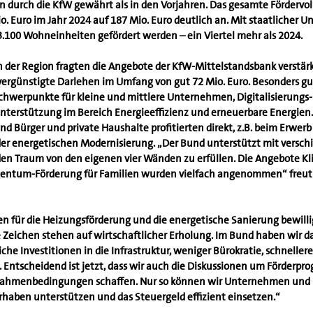
n durch die KfW gewährt als in den Vorjahren. Das gesamte Fördervol
o. Euro im Jahr 2024 auf 187 Mio. Euro deutlich an. Mit staatlicher U
100 Wohneinheiten gefördert werden – ein Viertel mehr als 2024.
der Region fragten die Angebote der KfW-Mittelstandsbank verstärk
ergünstigte Darlehen im Umfang von gut 72 Mio. Euro. Besonders 
chwerpunkte für kleine und mittlere Unternehmen, Digitalisierungs-
nterstützung im Bereich Energieeffizienz und erneuerbare Energien.
d Bürger und private Haushalte profitierten direkt, z.B. beim Erwerb
r energetischen Modernisierung. „Der Bund unterstützt mit versch
en Traum von den eigenen vier Wänden zu erfüllen. Die Angebote Kl
ntum-Förderung für Familien wurden vielfach angenommen“ freut 
n für die Heizungsförderung und die energetische Sanierung bewilli
 Zeichen stehen auf wirtschaftlicher Erholung. Im Bund haben wir da
che Investitionen in die Infrastruktur, weniger Bürokratie, schneller
ntscheidend ist jetzt, dass wir auch die Diskussionen um Förderpr
 Rahmenbedingungen schaffen. Nur so können wir Unternehmen und H
rhaben unterstützen und das Steuergeld effizient einsetzen.“