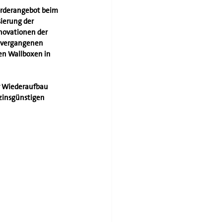
örderangebot beim 
ierung der 
novationen der 
n vergangenen 
en Wallboxen in 
r Wiederaufbau 
zinsgünstigen 