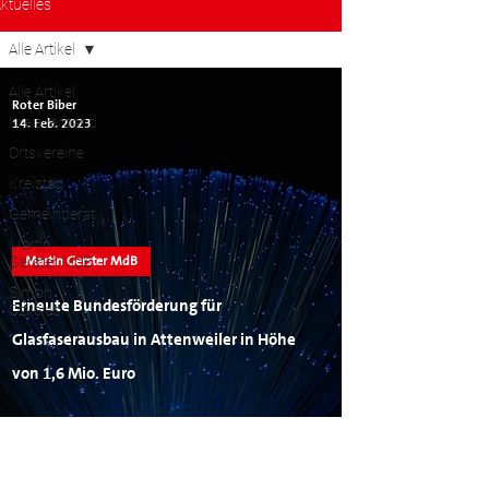
ktuelles
Alle Artikel
Alle Artikel
Roter Biber
Kreisverband
14. Feb. 2023
Ortsvereine
Kreistag
Gemeinderat
Martin
Martin Gerster MdB
Gerster MdB
Simon
Erneute Bundesförderung für
Özkeles
Glasfaserausbau in Attenweiler in Höhe
von 1,6 Mio. Euro