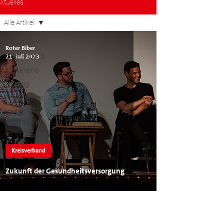
ktuelles
Alle Artikel
Alle Artikel
Roter Biber
Kreisverband
21. Juli 2023
Ortsvereine
Kreistag
Gemeinderat
Martin
Gerster MdB
Simon
Özkeles
Kreisverband
Zukunft der Gesundheitsversorgung